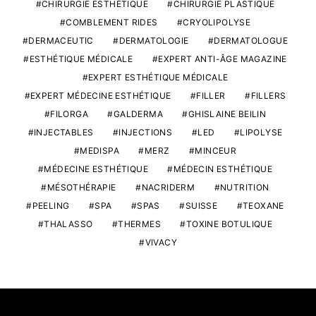
CHIRURGIE ESTHÉTIQUE
CHIRURGIE PLASTIQUE
COMBLEMENT RIDES
CRYOLIPOLYSE
DERMACEUTIC
DERMATOLOGIE
DERMATOLOGUE
ESTHÉTIQUE MÉDICALE
EXPERT ANTI-ÂGE MAGAZINE
EXPERT ESTHÉTIQUE MÉDICALE
EXPERT MÉDECINE ESTHÉTIQUE
FILLER
FILLERS
FILORGA
GALDERMA
GHISLAINE BEILIN
INJECTABLES
INJECTIONS
LED
LIPOLYSE
MEDISPA
MERZ
MINCEUR
MÉDECINE ESTHÉTIQUE
MÉDECIN ESTHÉTIQUE
MÉSOTHÉRAPIE
NACRIDERM
NUTRITION
PEELING
SPA
SPAS
SUISSE
TEOXANE
THALASSO
THERMES
TOXINE BOTULIQUE
VIVACY