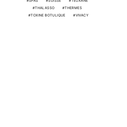
SPAS
SUISSE
TEOXANE
THALASSO
THERMES
TOXINE BOTULIQUE
VIVACY