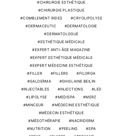
CHIRURGIE ESTHÉTIQUE
CHIRURGIE PLASTIQUE
COMBLEMENT RIDES
CRYOLIPOLYSE
DERMACEUTIC
DERMATOLOGIE
DERMATOLOGUE
ESTHÉTIQUE MÉDICALE
EXPERT ANTI-ÂGE MAGAZINE
EXPERT ESTHÉTIQUE MÉDICALE
EXPERT MÉDECINE ESTHÉTIQUE
FILLER
FILLERS
FILORGA
GALDERMA
GHISLAINE BEILIN
INJECTABLES
INJECTIONS
LED
LIPOLYSE
MEDISPA
MERZ
MINCEUR
MÉDECINE ESTHÉTIQUE
MÉDECIN ESTHÉTIQUE
MÉSOTHÉRAPIE
NACRIDERM
NUTRITION
PEELING
SPA