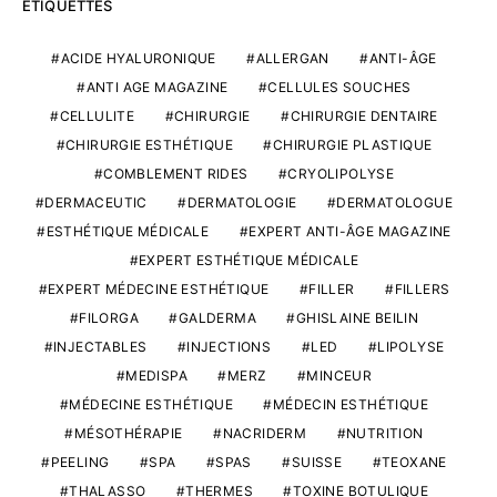
ÉTIQUETTES
ACIDE HYALURONIQUE
ALLERGAN
ANTI-ÂGE
ANTI AGE MAGAZINE
CELLULES SOUCHES
CELLULITE
CHIRURGIE
CHIRURGIE DENTAIRE
CHIRURGIE ESTHÉTIQUE
CHIRURGIE PLASTIQUE
COMBLEMENT RIDES
CRYOLIPOLYSE
DERMACEUTIC
DERMATOLOGIE
DERMATOLOGUE
ESTHÉTIQUE MÉDICALE
EXPERT ANTI-ÂGE MAGAZINE
EXPERT ESTHÉTIQUE MÉDICALE
EXPERT MÉDECINE ESTHÉTIQUE
FILLER
FILLERS
FILORGA
GALDERMA
GHISLAINE BEILIN
INJECTABLES
INJECTIONS
LED
LIPOLYSE
MEDISPA
MERZ
MINCEUR
MÉDECINE ESTHÉTIQUE
MÉDECIN ESTHÉTIQUE
MÉSOTHÉRAPIE
NACRIDERM
NUTRITION
PEELING
SPA
SPAS
SUISSE
TEOXANE
THALASSO
THERMES
TOXINE BOTULIQUE