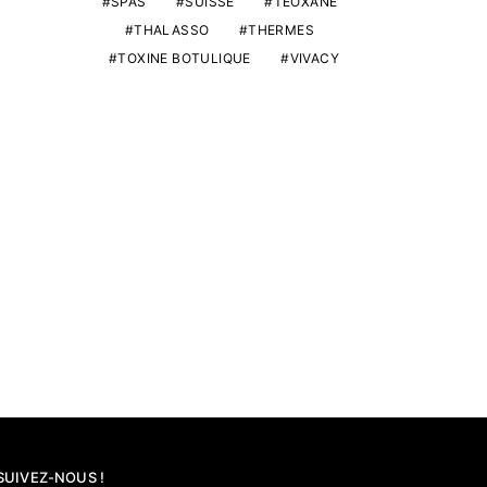
SPAS
SUISSE
TEOXANE
Galich
13/01/2026
THALASSO
THERMES
23/10/20
TOXINE BOTULIQUE
VIVACY
SUIVEZ-NOUS !