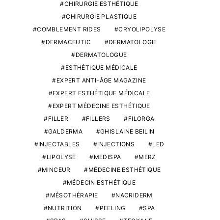
CHIRURGIE ESTHÉTIQUE
CHIRURGIE PLASTIQUE
COMBLEMENT RIDES
CRYOLIPOLYSE
DERMACEUTIC
DERMATOLOGIE
DERMATOLOGUE
ESTHÉTIQUE MÉDICALE
EXPERT ANTI-ÂGE MAGAZINE
EXPERT ESTHÉTIQUE MÉDICALE
EXPERT MÉDECINE ESTHÉTIQUE
FILLER
FILLERS
FILORGA
GALDERMA
GHISLAINE BEILIN
INJECTABLES
INJECTIONS
LED
LIPOLYSE
MEDISPA
MERZ
MINCEUR
MÉDECINE ESTHÉTIQUE
MÉDECIN ESTHÉTIQUE
LES EXPERTS
ESTHÉTIQUE MÉDICAL
MÉSOTHÉRAPIE
NACRIDERM
Dr Sydney Ohana, le chirurgien
Médecine esth
NUTRITION
PEELING
SPA
de l’âme
proximité : Le tém