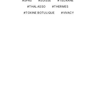
SPAS
SUISSE
TEOXANE
THALASSO
THERMES
TOXINE BOTULIQUE
VIVACY