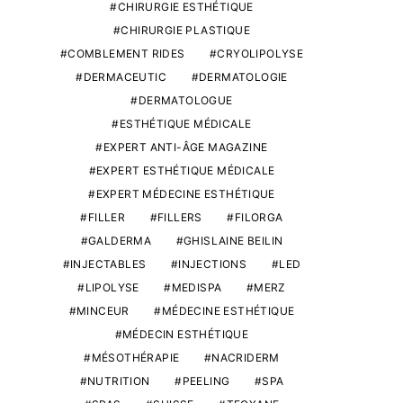
CHIRURGIE ESTHÉTIQUE
CHIRURGIE PLASTIQUE
COMBLEMENT RIDES
CRYOLIPOLYSE
DERMACEUTIC
DERMATOLOGIE
DERMATOLOGUE
ESTHÉTIQUE MÉDICALE
EXPERT ANTI-ÂGE MAGAZINE
EXPERT ESTHÉTIQUE MÉDICALE
EXPERT MÉDECINE ESTHÉTIQUE
FILLER
FILLERS
FILORGA
GALDERMA
GHISLAINE BEILIN
INJECTABLES
INJECTIONS
LED
LIPOLYSE
MEDISPA
MERZ
MINCEUR
MÉDECINE ESTHÉTIQUE
MÉDECIN ESTHÉTIQUE
MÉSOTHÉRAPIE
NACRIDERM
NUTRITION
PEELING
SPA