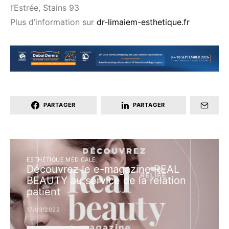
l’Estrée, Stains 93
Plus d’information sur
dr-limaiem-esthetique.fr
PARTAGER
PARTAGER
ESTHÉTIQUE MÉDICALE
Découvrez le e-magazine REAL
BEAUTY au service de la relation
patient
17/03/2022