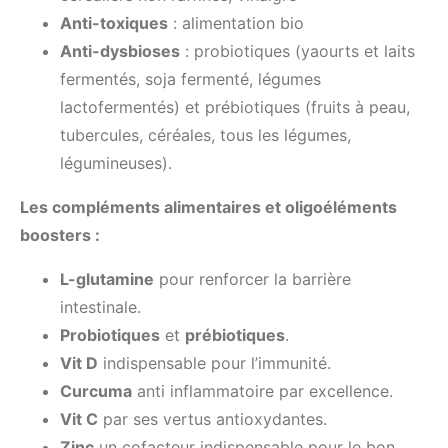
Anti-toxiques
: alimentation bio
Anti-dysbioses
: probiotiques (yaourts et laits
fermentés, soja fermenté, légumes
lactofermentés) et prébiotiques (fruits à peau,
tubercules, céréales, tous les légumes,
légumineuses).
Les compléments alimentaires et oligoéléments
boosters :
L-glutamine
pour renforcer la barrière
intestinale.
Probiotiques
et
prébiotiques
.
Vit D
indispensable pour l’immunité.
Curcuma
anti inflammatoire par excellence.
Vit C
par ses vertus antioxydantes.
Zinc
un cofacteur indispensable pour le bon