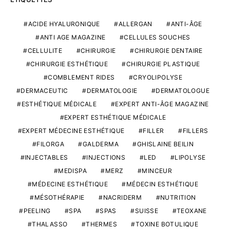
ACIDE HYALURONIQUE
ALLERGAN
ANTI-ÂGE
ANTI AGE MAGAZINE
CELLULES SOUCHES
CELLULITE
CHIRURGIE
CHIRURGIE DENTAIRE
CHIRURGIE ESTHÉTIQUE
CHIRURGIE PLASTIQUE
COMBLEMENT RIDES
CRYOLIPOLYSE
DERMACEUTIC
DERMATOLOGIE
DERMATOLOGUE
ESTHÉTIQUE MÉDICALE
EXPERT ANTI-ÂGE MAGAZINE
EXPERT ESTHÉTIQUE MÉDICALE
EXPERT MÉDECINE ESTHÉTIQUE
FILLER
FILLERS
FILORGA
GALDERMA
GHISLAINE BEILIN
INJECTABLES
INJECTIONS
LED
LIPOLYSE
MEDISPA
MERZ
MINCEUR
MÉDECINE ESTHÉTIQUE
MÉDECIN ESTHÉTIQUE
MÉSOTHÉRAPIE
NACRIDERM
NUTRITION
PEELING
SPA
SPAS
SUISSE
TEOXANE
THALASSO
THERMES
TOXINE BOTULIQUE