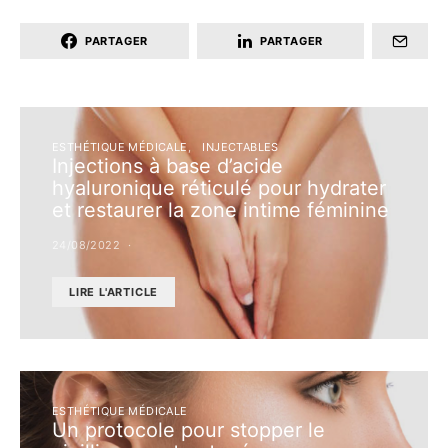
PARTAGER
PARTAGER
ESTHÉTIQUE MÉDICALE
INJECTABLES
Injections à base d’acide
hyaluronique réticulé pour hydrater
et restaurer la zone intime féminine
24/08/2022
LIRE L'ARTICLE
ESTHÉTIQUE MÉDICALE
Un protocole pour stopper le