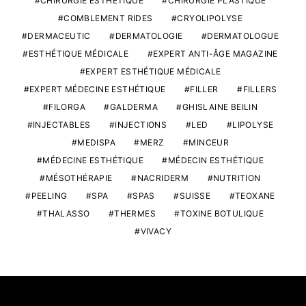
CHIRURGIE ESTHÉTIQUE
CHIRURGIE PLASTIQUE
COMBLEMENT RIDES
CRYOLIPOLYSE
DERMACEUTIC
DERMATOLOGIE
DERMATOLOGUE
ESTHÉTIQUE MÉDICALE
EXPERT ANTI-ÂGE MAGAZINE
EXPERT ESTHÉTIQUE MÉDICALE
EXPERT MÉDECINE ESTHÉTIQUE
FILLER
FILLERS
FILORGA
GALDERMA
GHISLAINE BEILIN
INJECTABLES
INJECTIONS
LED
LIPOLYSE
MEDISPA
MERZ
MINCEUR
MÉDECINE ESTHÉTIQUE
MÉDECIN ESTHÉTIQUE
MÉSOTHÉRAPIE
NACRIDERM
NUTRITION
PEELING
SPA
SPAS
SUISSE
TEOXANE
THALASSO
THERMES
TOXINE BOTULIQUE
VIVACY