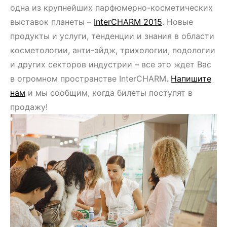
одна из крупнейших парфюмерно-косметических
выставок планеты –
InterCHARM 2015
. Новые
продукты и услуги, тенденции и знания в области
косметологии, анти-эйдж, трихологии, подологии
и других секторов индустрии – все это ждет Вас
в огромном пространстве InterCHARM.
Напишите
нам
и мы сообщим, когда билеты поступят в
продажу!