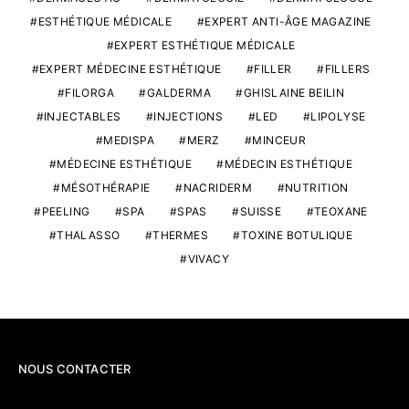
ESTHÉTIQUE MÉDICALE
EXPERT ANTI-ÂGE MAGAZINE
EXPERT ESTHÉTIQUE MÉDICALE
EXPERT MÉDECINE ESTHÉTIQUE
FILLER
FILLERS
FILORGA
GALDERMA
GHISLAINE BEILIN
INJECTABLES
INJECTIONS
LED
LIPOLYSE
MEDISPA
MERZ
MINCEUR
MÉDECINE ESTHÉTIQUE
MÉDECIN ESTHÉTIQUE
MÉSOTHÉRAPIE
NACRIDERM
NUTRITION
PEELING
SPA
SPAS
SUISSE
TEOXANE
THALASSO
THERMES
TOXINE BOTULIQUE
VIVACY
NOUS CONTACTER