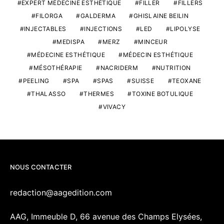
EXPERT MÉDECINE ESTHÉTIQUE
FILLER
FILLERS
FILORGA
GALDERMA
GHISLAINE BEILIN
INJECTABLES
INJECTIONS
LED
LIPOLYSE
MEDISPA
MERZ
MINCEUR
MÉDECINE ESTHÉTIQUE
MÉDECIN ESTHÉTIQUE
MÉSOTHÉRAPIE
NACRIDERM
NUTRITION
PEELING
SPA
SPAS
SUISSE
TEOXANE
THALASSO
THERMES
TOXINE BOTULIQUE
VIVACY
NOUS CONTACTER
redaction@aagedition.com
AAG, Immeuble D, 66 avenue des Champs Elysées,