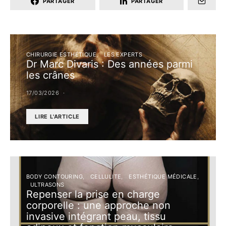
PARTAGER
PARTAGER
CHIRURGIE ESTHÉTIQUE
LES EXPERTS
Dr Marc Divaris : Des années parmi
les crânes
17/03/2026
LIRE L'ARTICLE
BODY CONTOURING
CELLULITE
ESTHÉTIQUE MÉDICALE
ULTRASONS
Repenser la prise en charge
corporelle : une approche non
invasive intégrant peau, tissu