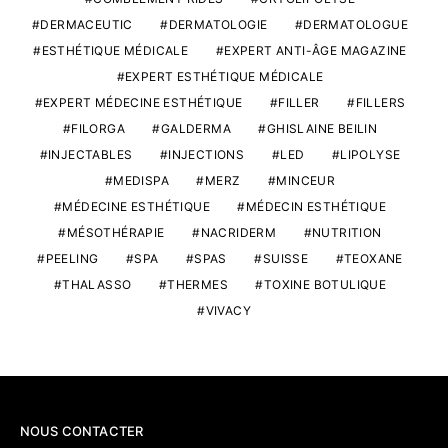
DERMACEUTIC
DERMATOLOGIE
DERMATOLOGUE
ESTHÉTIQUE MÉDICALE
EXPERT ANTI-ÂGE MAGAZINE
EXPERT ESTHÉTIQUE MÉDICALE
EXPERT MÉDECINE ESTHÉTIQUE
FILLER
FILLERS
FILORGA
GALDERMA
GHISLAINE BEILIN
INJECTABLES
INJECTIONS
LED
LIPOLYSE
MEDISPA
MERZ
MINCEUR
MÉDECINE ESTHÉTIQUE
MÉDECIN ESTHÉTIQUE
MÉSOTHÉRAPIE
NACRIDERM
NUTRITION
PEELING
SPA
SPAS
SUISSE
TEOXANE
THALASSO
THERMES
TOXINE BOTULIQUE
VIVACY
NOUS CONTACTER