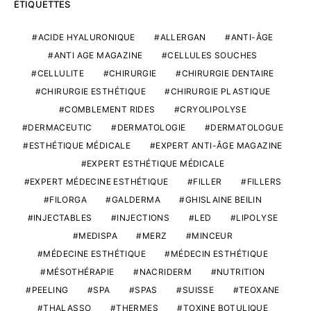
ÉTIQUETTES
ACIDE HYALURONIQUE
ALLERGAN
ANTI-ÂGE
ANTI AGE MAGAZINE
CELLULES SOUCHES
CELLULITE
CHIRURGIE
CHIRURGIE DENTAIRE
CHIRURGIE ESTHÉTIQUE
CHIRURGIE PLASTIQUE
COMBLEMENT RIDES
CRYOLIPOLYSE
DERMACEUTIC
DERMATOLOGIE
DERMATOLOGUE
ESTHÉTIQUE MÉDICALE
EXPERT ANTI-ÂGE MAGAZINE
EXPERT ESTHÉTIQUE MÉDICALE
EXPERT MÉDECINE ESTHÉTIQUE
FILLER
FILLERS
FILORGA
GALDERMA
GHISLAINE BEILIN
INJECTABLES
INJECTIONS
LED
LIPOLYSE
MEDISPA
MERZ
MINCEUR
MÉDECINE ESTHÉTIQUE
MÉDECIN ESTHÉTIQUE
MÉSOTHÉRAPIE
NACRIDERM
NUTRITION
PEELING
SPA
SPAS
SUISSE
TEOXANE
THALASSO
THERMES
TOXINE BOTULIQUE