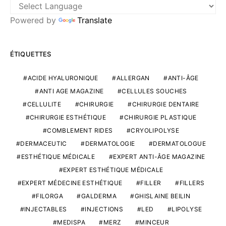
Powered by
Translate
ÉTIQUETTES
ACIDE HYALURONIQUE
ALLERGAN
ANTI-ÂGE
ANTI AGE MAGAZINE
CELLULES SOUCHES
CELLULITE
CHIRURGIE
CHIRURGIE DENTAIRE
CHIRURGIE ESTHÉTIQUE
CHIRURGIE PLASTIQUE
COMBLEMENT RIDES
CRYOLIPOLYSE
DERMACEUTIC
DERMATOLOGIE
DERMATOLOGUE
ESTHÉTIQUE MÉDICALE
EXPERT ANTI-ÂGE MAGAZINE
EXPERT ESTHÉTIQUE MÉDICALE
EXPERT MÉDECINE ESTHÉTIQUE
FILLER
FILLERS
FILORGA
GALDERMA
GHISLAINE BEILIN
INJECTABLES
INJECTIONS
LED
LIPOLYSE
MEDISPA
MERZ
MINCEUR