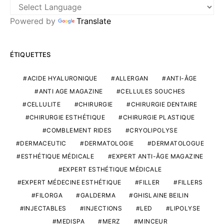
Powered by
Translate
ÉTIQUETTES
ACIDE HYALURONIQUE
ALLERGAN
ANTI-ÂGE
ANTI AGE MAGAZINE
CELLULES SOUCHES
CELLULITE
CHIRURGIE
CHIRURGIE DENTAIRE
CHIRURGIE ESTHÉTIQUE
CHIRURGIE PLASTIQUE
COMBLEMENT RIDES
CRYOLIPOLYSE
DERMACEUTIC
DERMATOLOGIE
DERMATOLOGUE
ESTHÉTIQUE MÉDICALE
EXPERT ANTI-ÂGE MAGAZINE
EXPERT ESTHÉTIQUE MÉDICALE
EXPERT MÉDECINE ESTHÉTIQUE
FILLER
FILLERS
FILORGA
GALDERMA
GHISLAINE BEILIN
INJECTABLES
INJECTIONS
LED
LIPOLYSE
MEDISPA
MERZ
MINCEUR