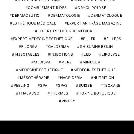
COMBLEMENT RIDES
CRYOLIPOLYSE
DERMACEUTIC
DERMATOLOGIE
DERMATOLOGUE
ESTHÉTIQUE MÉDICALE
EXPERT ANTI-ÂGE MAGAZINE
EXPERT ESTHÉTIQUE MÉDICALE
EXPERT MÉDECINE ESTHÉTIQUE
FILLER
FILLERS
FILORGA
GALDERMA
GHISLAINE BEILIN
INJECTABLES
INJECTIONS
LED
LIPOLYSE
MEDISPA
MERZ
MINCEUR
MÉDECINE ESTHÉTIQUE
MÉDECIN ESTHÉTIQUE
MÉSOTHÉRAPIE
NACRIDERM
NUTRITION
PEELING
SPA
SPAS
SUISSE
TEOXANE
THALASSO
THERMES
TOXINE BOTULIQUE
VIVACY