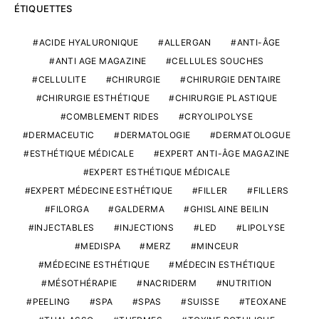
ÉTIQUETTES
ACIDE HYALURONIQUE
ALLERGAN
ANTI-ÂGE
ANTI AGE MAGAZINE
CELLULES SOUCHES
CELLULITE
CHIRURGIE
CHIRURGIE DENTAIRE
CHIRURGIE ESTHÉTIQUE
CHIRURGIE PLASTIQUE
COMBLEMENT RIDES
CRYOLIPOLYSE
DERMACEUTIC
DERMATOLOGIE
DERMATOLOGUE
ESTHÉTIQUE MÉDICALE
EXPERT ANTI-ÂGE MAGAZINE
EXPERT ESTHÉTIQUE MÉDICALE
EXPERT MÉDECINE ESTHÉTIQUE
FILLER
FILLERS
FILORGA
GALDERMA
GHISLAINE BEILIN
INJECTABLES
INJECTIONS
LED
LIPOLYSE
MEDISPA
MERZ
MINCEUR
MÉDECINE ESTHÉTIQUE
MÉDECIN ESTHÉTIQUE
MÉSOTHÉRAPIE
NACRIDERM
NUTRITION
PEELING
SPA
SPAS
SUISSE
TEOXANE