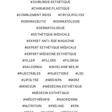
CHIRURGIE ESTHÉTIQUE
CHIRURGIE PLASTIQUE
COMBLEMENT RIDES
CRYOLIPOLYSE
DERMACEUTIC
DERMATOLOGIE
DERMATOLOGUE
ESTHÉTIQUE MÉDICALE
EXPERT ANTI-ÂGE MAGAZINE
EXPERT ESTHÉTIQUE MÉDICALE
EXPERT MÉDECINE ESTHÉTIQUE
FILLER
FILLERS
FILORGA
GALDERMA
GHISLAINE BEILIN
INJECTABLES
INJECTIONS
LED
LIPOLYSE
MEDISPA
MERZ
MINCEUR
MÉDECINE ESTHÉTIQUE
MÉDECIN ESTHÉTIQUE
MÉSOTHÉRAPIE
NACRIDERM
NUTRITION
PEELING
SPA