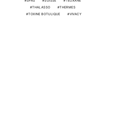
SPAS
SUISSE
TEOXANE
THALASSO
THERMES
TOXINE BOTULIQUE
VIVACY