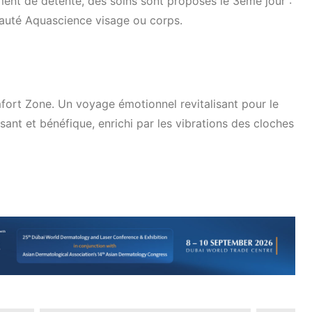
ent de détente, des soins sont proposés le 3ème jour :
eauté Aquascience visage ou corps.
rt Zone. Un voyage émotionnel revitalisant pour le
sant et bénéfique, enrichi par les vibrations des cloches