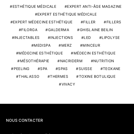
ESTHÉTIQUE MÉDICALE
EXPERT ANTI-ÂGE MAGAZINE
EXPERT ESTHÉTIQUE MÉDICALE
EXPERT MÉDECINE ESTHÉTIQUE
FILLER
FILLERS
FILORGA
GALDERMA
GHISLAINE BEILIN
INJECTABLES
INJECTIONS
LED
LIPOLYSE
MEDISPA
MERZ
MINCEUR
MÉDECINE ESTHÉTIQUE
MÉDECIN ESTHÉTIQUE
MÉSOTHÉRAPIE
NACRIDERM
NUTRITION
PEELING
SPA
SPAS
SUISSE
TEOXANE
THALASSO
THERMES
TOXINE BOTULIQUE
VIVACY
NOUS CONTACTER