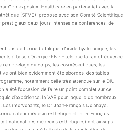
par Comexposium Healthcare en partenariat avec la
thétique (SFME), propose avec son Comité Scientifique
rs prestigieux deux jours intenses de conférences, de
ections de toxine botulique, d’acide hyaluronique, les
ements à base d’énergie (EBD – tels que la radiofréquence
 de remodelage du corps, les cosméceutiques, les
tive ont bien évidemment été abordés, des tables
rogramme, notamment celle très attendue sur le DIU
n a été l’occasion de faire un point complet sur ce
acquis d’expérience, la VAE pour laquelle de nombreux
t. Les intervenants, le Dr Jean-François Delahaye,
coordinateur médecin esthétique et le Dr François
cat national des médecins esthétiques) ont ainsi pu
r ce dossier malgré l’attente de la nomination du