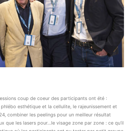
sessions coup de coeur des participants ont été :
hlébo esthétique et la cellulite, le rajeunissement et
24, combiner les peelings pour un meilleur résultat
ux que les lasers pour…le visage zone par zone : ce qu’il