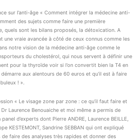
e sur l’anti-âge « Comment intégrer la médecine anti-
tamment des sujets comme faire une première
, quels sont les bilans proposés, la détoxication. A
sont une vraie avancée à côté de ceux connus comme les
dans notre vision de la médecine anti-âge comme le
sporteurs du cholestérol, qui nous servent à définir une
nt pour la thyroïde voir si l’on convertit bien la T4 en
démarre aux alentours de 60 euros et qu’il est à faire
buleux ! ».
ssion « Le visage zone par zone : ce qu’il faut faire et
 le Dr Laurence Benouaiche et moi même a permis de
n panel d’experts dont Pierre ANDRE, Laurence BEILLE,
lippe KESTEMONT, Sandrine SEBBAN qui ont expliqué
s de faire des analyses très rapides et donner des