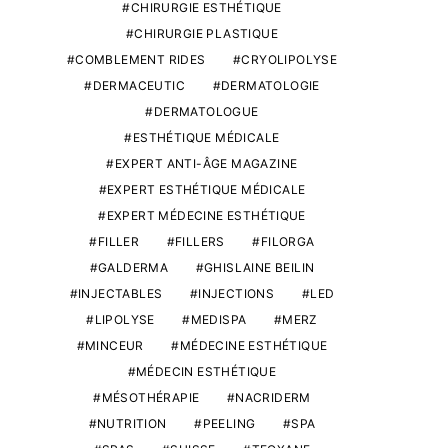
CHIRURGIE ESTHÉTIQUE
CHIRURGIE PLASTIQUE
COMBLEMENT RIDES
CRYOLIPOLYSE
DERMACEUTIC
DERMATOLOGIE
DERMATOLOGUE
ESTHÉTIQUE MÉDICALE
EXPERT ANTI-ÂGE MAGAZINE
EXPERT ESTHÉTIQUE MÉDICALE
EXPERT MÉDECINE ESTHÉTIQUE
FILLER
FILLERS
FILORGA
GALDERMA
GHISLAINE BEILIN
INJECTABLES
INJECTIONS
LED
LIPOLYSE
MEDISPA
MERZ
MINCEUR
MÉDECINE ESTHÉTIQUE
MÉDECIN ESTHÉTIQUE
MÉSOTHÉRAPIE
NACRIDERM
NUTRITION
PEELING
SPA