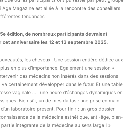
pratique où les participants ont pu tester par petit groupe
 Age Magazine est allée à la rencontre des conseillers
différentes tendances.
5e édition, de nombreux participants devraient
 cet anniversaire les 12 et 13 septembre 2025.
ouveautés, les cheveux ! Une session entière dédiée aux
 plus en plus d’importance. Egalement une session «
intervenir des médecins non insérés dans des sessions
n va certainement développer dans le futur. Et une table
heresse vaginale … : une heure d’échanges dynamiques en
ssiques. Bien sûr, un de mes dadas : une prise en main
d’un laboratoire présent. Pour finir : un gros dossier
reconnaissance de la médecine esthétique, anti-âge, bien-
it partie intégrante de la médecine au sens large ! »