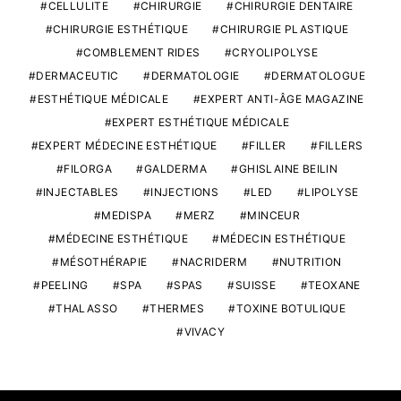
CELLULITE
CHIRURGIE
CHIRURGIE DENTAIRE
CHIRURGIE ESTHÉTIQUE
CHIRURGIE PLASTIQUE
COMBLEMENT RIDES
CRYOLIPOLYSE
DERMACEUTIC
DERMATOLOGIE
DERMATOLOGUE
ESTHÉTIQUE MÉDICALE
EXPERT ANTI-ÂGE MAGAZINE
EXPERT ESTHÉTIQUE MÉDICALE
EXPERT MÉDECINE ESTHÉTIQUE
FILLER
FILLERS
FILORGA
GALDERMA
GHISLAINE BEILIN
INJECTABLES
INJECTIONS
LED
LIPOLYSE
MEDISPA
MERZ
MINCEUR
MÉDECINE ESTHÉTIQUE
MÉDECIN ESTHÉTIQUE
MÉSOTHÉRAPIE
NACRIDERM
NUTRITION
PEELING
SPA
SPAS
SUISSE
TEOXANE
THALASSO
THERMES
TOXINE BOTULIQUE
VIVACY