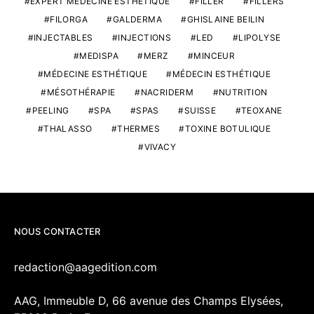
EXPERT MÉDECINE ESTHÉTIQUE
FILLER
FILLERS
FILORGA
GALDERMA
GHISLAINE BEILIN
INJECTABLES
INJECTIONS
LED
LIPOLYSE
MEDISPA
MERZ
MINCEUR
MÉDECINE ESTHÉTIQUE
MÉDECIN ESTHÉTIQUE
MÉSOTHÉRAPIE
NACRIDERM
NUTRITION
PEELING
SPA
SPAS
SUISSE
TEOXANE
THALASSO
THERMES
TOXINE BOTULIQUE
VIVACY
NOUS CONTACTER
redaction@aagedition.com
AAG, Immeuble D, 66 avenue des Champs Elysées,