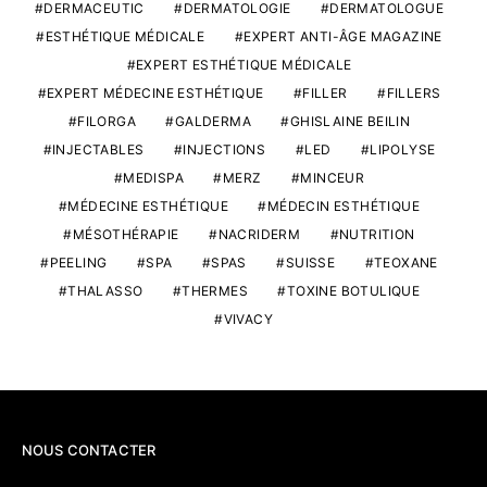
DERMACEUTIC
DERMATOLOGIE
DERMATOLOGUE
ESTHÉTIQUE MÉDICALE
EXPERT ANTI-ÂGE MAGAZINE
EXPERT ESTHÉTIQUE MÉDICALE
EXPERT MÉDECINE ESTHÉTIQUE
FILLER
FILLERS
FILORGA
GALDERMA
GHISLAINE BEILIN
INJECTABLES
INJECTIONS
LED
LIPOLYSE
MEDISPA
MERZ
MINCEUR
MÉDECINE ESTHÉTIQUE
MÉDECIN ESTHÉTIQUE
MÉSOTHÉRAPIE
NACRIDERM
NUTRITION
PEELING
SPA
SPAS
SUISSE
TEOXANE
THALASSO
THERMES
TOXINE BOTULIQUE
VIVACY
NOUS CONTACTER