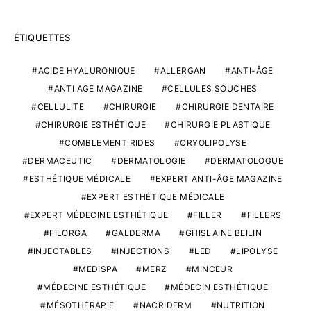
ÉTIQUETTES
ACIDE HYALURONIQUE
ALLERGAN
ANTI-ÂGE
ANTI AGE MAGAZINE
CELLULES SOUCHES
CELLULITE
CHIRURGIE
CHIRURGIE DENTAIRE
CHIRURGIE ESTHÉTIQUE
CHIRURGIE PLASTIQUE
COMBLEMENT RIDES
CRYOLIPOLYSE
DERMACEUTIC
DERMATOLOGIE
DERMATOLOGUE
ESTHÉTIQUE MÉDICALE
EXPERT ANTI-ÂGE MAGAZINE
EXPERT ESTHÉTIQUE MÉDICALE
EXPERT MÉDECINE ESTHÉTIQUE
FILLER
FILLERS
FILORGA
GALDERMA
GHISLAINE BEILIN
INJECTABLES
INJECTIONS
LED
LIPOLYSE
MEDISPA
MERZ
MINCEUR
MÉDECINE ESTHÉTIQUE
MÉDECIN ESTHÉTIQUE
MÉSOTHÉRAPIE
NACRIDERM
NUTRITION