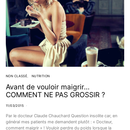
NON CLASSÉ
NUTRITION
Avant de vouloir maigrir…
COMMENT NE PAS GROSSIR ?
11/03/2015
Par le docteur Claude Chauchard Question insolite car, en
général mes patients me demandent plutôt : « Docteur,
comment maigrir » ! Vouloir perdre du poids lorsque la