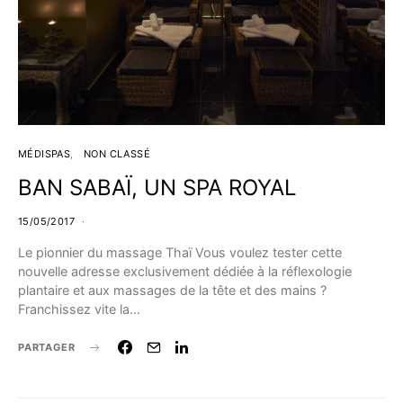
MÉDISPAS
NON CLASSÉ
BAN SABAÏ, UN SPA ROYAL
15/05/2017
Le pionnier du massage Thaï Vous voulez tester cette
nouvelle adresse exclusivement dédiée à la réflexologie
plantaire et aux massages de la tête et des mains ?
Franchissez vite la…
PARTAGER