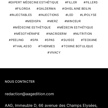
EXPERT MÉDECINE ESTHÉTIQUE
FILLER
FILLERS
FILORGA
GALDERMA
GHISLAINE BEILIN
INJECTABLES
INJECTIONS
LED
LIPOLYSE
MEDISPA
MERZ
MINCEUR
MÉDECINE ESTHÉTIQUE
MÉDECIN ESTHÉTIQUE
MÉSOTHÉRAPIE
NACRIDERM
NUTRITION
PEELING
SPA
SPAS
SUISSE
TEOXANE
THALASSO
THERMES
TOXINE BOTULIQUE
VIVACY
NOUS CONTACTER
redaction@aagedition.com
AAG, Immeuble D, 66 avenue des Champs Elysées,