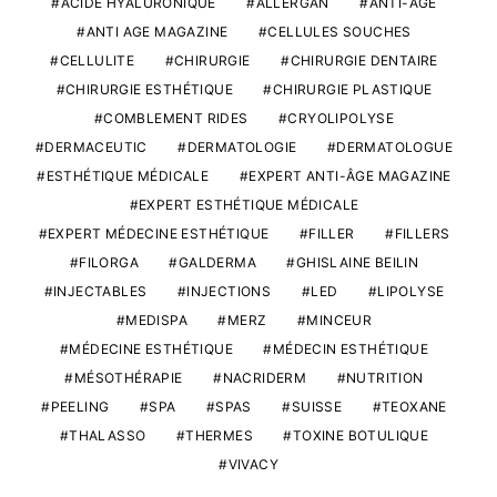
ACIDE HYALURONIQUE
ALLERGAN
ANTI-ÂGE
ANTI AGE MAGAZINE
CELLULES SOUCHES
CELLULITE
CHIRURGIE
CHIRURGIE DENTAIRE
CHIRURGIE ESTHÉTIQUE
CHIRURGIE PLASTIQUE
COMBLEMENT RIDES
CRYOLIPOLYSE
DERMACEUTIC
DERMATOLOGIE
DERMATOLOGUE
ESTHÉTIQUE MÉDICALE
EXPERT ANTI-ÂGE MAGAZINE
EXPERT ESTHÉTIQUE MÉDICALE
EXPERT MÉDECINE ESTHÉTIQUE
FILLER
FILLERS
FILORGA
GALDERMA
GHISLAINE BEILIN
INJECTABLES
INJECTIONS
LED
LIPOLYSE
MEDISPA
MERZ
MINCEUR
MÉDECINE ESTHÉTIQUE
MÉDECIN ESTHÉTIQUE
MÉSOTHÉRAPIE
NACRIDERM
NUTRITION
PEELING
SPA
SPAS
SUISSE
TEOXANE
THALASSO
THERMES
TOXINE BOTULIQUE
VIVACY