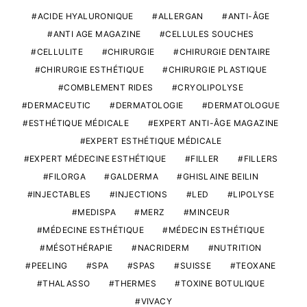
ACIDE HYALURONIQUE
ALLERGAN
ANTI-ÂGE
ANTI AGE MAGAZINE
CELLULES SOUCHES
CELLULITE
CHIRURGIE
CHIRURGIE DENTAIRE
CHIRURGIE ESTHÉTIQUE
CHIRURGIE PLASTIQUE
COMBLEMENT RIDES
CRYOLIPOLYSE
DERMACEUTIC
DERMATOLOGIE
DERMATOLOGUE
ESTHÉTIQUE MÉDICALE
EXPERT ANTI-ÂGE MAGAZINE
EXPERT ESTHÉTIQUE MÉDICALE
EXPERT MÉDECINE ESTHÉTIQUE
FILLER
FILLERS
FILORGA
GALDERMA
GHISLAINE BEILIN
INJECTABLES
INJECTIONS
LED
LIPOLYSE
MEDISPA
MERZ
MINCEUR
MÉDECINE ESTHÉTIQUE
MÉDECIN ESTHÉTIQUE
MÉSOTHÉRAPIE
NACRIDERM
NUTRITION
PEELING
SPA
SPAS
SUISSE
TEOXANE
THALASSO
THERMES
TOXINE BOTULIQUE
VIVACY