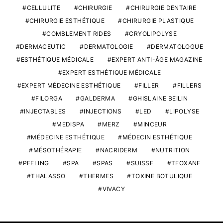
CELLULITE
CHIRURGIE
CHIRURGIE DENTAIRE
CHIRURGIE ESTHÉTIQUE
CHIRURGIE PLASTIQUE
COMBLEMENT RIDES
CRYOLIPOLYSE
DERMACEUTIC
DERMATOLOGIE
DERMATOLOGUE
ESTHÉTIQUE MÉDICALE
EXPERT ANTI-ÂGE MAGAZINE
EXPERT ESTHÉTIQUE MÉDICALE
EXPERT MÉDECINE ESTHÉTIQUE
FILLER
FILLERS
FILORGA
GALDERMA
GHISLAINE BEILIN
INJECTABLES
INJECTIONS
LED
LIPOLYSE
MEDISPA
MERZ
MINCEUR
MÉDECINE ESTHÉTIQUE
MÉDECIN ESTHÉTIQUE
MÉSOTHÉRAPIE
NACRIDERM
NUTRITION
PEELING
SPA
SPAS
SUISSE
TEOXANE
THALASSO
THERMES
TOXINE BOTULIQUE
VIVACY