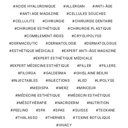
ACIDE HYALURONIQUE
ALLERGAN
ANTI-ÂGE
ANTI AGE MAGAZINE
CELLULES SOUCHES
CELLULITE
CHIRURGIE
CHIRURGIE DENTAIRE
CHIRURGIE ESTHÉTIQUE
CHIRURGIE PLASTIQUE
COMBLEMENT RIDES
CRYOLIPOLYSE
DERMACEUTIC
DERMATOLOGIE
DERMATOLOGUE
ESTHÉTIQUE MÉDICALE
EXPERT ANTI-ÂGE MAGAZINE
EXPERT ESTHÉTIQUE MÉDICALE
EXPERT MÉDECINE ESTHÉTIQUE
FILLER
FILLERS
FILORGA
GALDERMA
GHISLAINE BEILIN
INJECTABLES
INJECTIONS
LED
LIPOLYSE
MEDISPA
MERZ
MINCEUR
MÉDECINE ESTHÉTIQUE
MÉDECIN ESTHÉTIQUE
MÉSOTHÉRAPIE
NACRIDERM
NUTRITION
PEELING
SPA
SPAS
SUISSE
TEOXANE
THALASSO
THERMES
TOXINE BOTULIQUE
VIVACY