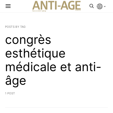
POSTS BY TAG
congrès
esthétique
médicale et anti-
âge
1 POST