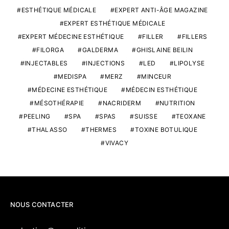
ESTHÉTIQUE MÉDICALE
EXPERT ANTI-ÂGE MAGAZINE
EXPERT ESTHÉTIQUE MÉDICALE
EXPERT MÉDECINE ESTHÉTIQUE
FILLER
FILLERS
FILORGA
GALDERMA
GHISLAINE BEILIN
INJECTABLES
INJECTIONS
LED
LIPOLYSE
MEDISPA
MERZ
MINCEUR
MÉDECINE ESTHÉTIQUE
MÉDECIN ESTHÉTIQUE
MÉSOTHÉRAPIE
NACRIDERM
NUTRITION
PEELING
SPA
SPAS
SUISSE
TEOXANE
THALASSO
THERMES
TOXINE BOTULIQUE
VIVACY
NOUS CONTACTER