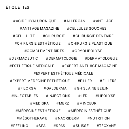
ÉTIQUETTES
ACIDE HYALURONIQUE
ALLERGAN
ANTI-ÂGE
ANTI AGE MAGAZINE
CELLULES SOUCHES
CELLULITE
CHIRURGIE
CHIRURGIE DENTAIRE
CHIRURGIE ESTHÉTIQUE
CHIRURGIE PLASTIQUE
COMBLEMENT RIDES
CRYOLIPOLYSE
DERMACEUTIC
DERMATOLOGIE
DERMATOLOGUE
ESTHÉTIQUE MÉDICALE
EXPERT ANTI-ÂGE MAGAZINE
EXPERT ESTHÉTIQUE MÉDICALE
EXPERT MÉDECINE ESTHÉTIQUE
FILLER
FILLERS
FILORGA
GALDERMA
GHISLAINE BEILIN
INJECTABLES
INJECTIONS
LED
LIPOLYSE
MEDISPA
MERZ
MINCEUR
MÉDECINE ESTHÉTIQUE
MÉDECIN ESTHÉTIQUE
MÉSOTHÉRAPIE
NACRIDERM
NUTRITION
PEELING
SPA
SPAS
SUISSE
TEOXANE