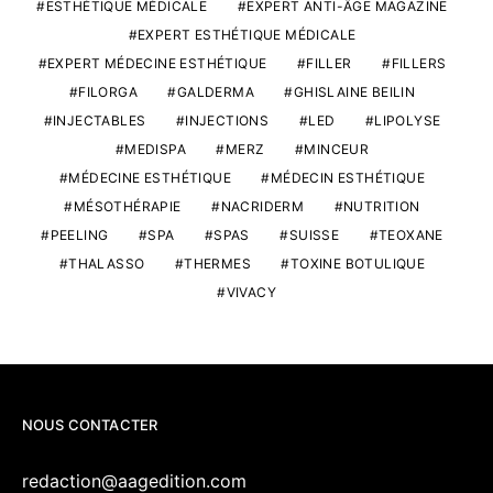
ESTHÉTIQUE MÉDICALE
EXPERT ANTI-ÂGE MAGAZINE
EXPERT ESTHÉTIQUE MÉDICALE
EXPERT MÉDECINE ESTHÉTIQUE
FILLER
FILLERS
FILORGA
GALDERMA
GHISLAINE BEILIN
INJECTABLES
INJECTIONS
LED
LIPOLYSE
MEDISPA
MERZ
MINCEUR
MÉDECINE ESTHÉTIQUE
MÉDECIN ESTHÉTIQUE
MÉSOTHÉRAPIE
NACRIDERM
NUTRITION
PEELING
SPA
SPAS
SUISSE
TEOXANE
THALASSO
THERMES
TOXINE BOTULIQUE
VIVACY
NOUS CONTACTER
redaction@aagedition.com