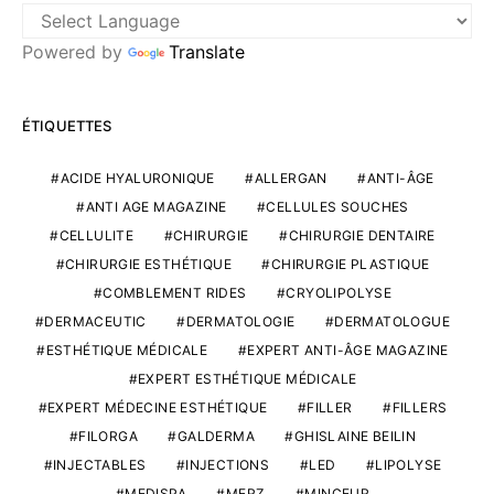
Powered by
Translate
ÉTIQUETTES
ACIDE HYALURONIQUE
ALLERGAN
ANTI-ÂGE
ANTI AGE MAGAZINE
CELLULES SOUCHES
CELLULITE
CHIRURGIE
CHIRURGIE DENTAIRE
CHIRURGIE ESTHÉTIQUE
CHIRURGIE PLASTIQUE
COMBLEMENT RIDES
CRYOLIPOLYSE
DERMACEUTIC
DERMATOLOGIE
DERMATOLOGUE
ESTHÉTIQUE MÉDICALE
EXPERT ANTI-ÂGE MAGAZINE
EXPERT ESTHÉTIQUE MÉDICALE
EXPERT MÉDECINE ESTHÉTIQUE
FILLER
FILLERS
FILORGA
GALDERMA
GHISLAINE BEILIN
INJECTABLES
INJECTIONS
LED
LIPOLYSE
MEDISPA
MERZ
MINCEUR