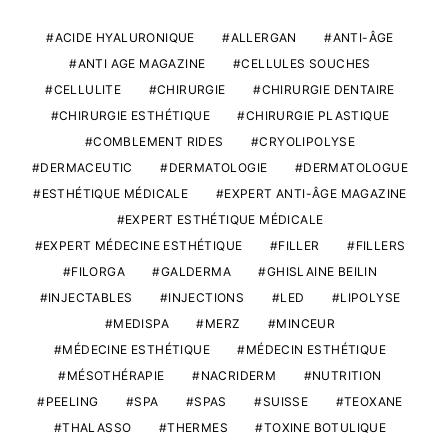
ACIDE HYALURONIQUE
ALLERGAN
ANTI-ÂGE
ANTI AGE MAGAZINE
CELLULES SOUCHES
CELLULITE
CHIRURGIE
CHIRURGIE DENTAIRE
CHIRURGIE ESTHÉTIQUE
CHIRURGIE PLASTIQUE
COMBLEMENT RIDES
CRYOLIPOLYSE
DERMACEUTIC
DERMATOLOGIE
DERMATOLOGUE
ESTHÉTIQUE MÉDICALE
EXPERT ANTI-ÂGE MAGAZINE
EXPERT ESTHÉTIQUE MÉDICALE
EXPERT MÉDECINE ESTHÉTIQUE
FILLER
FILLERS
FILORGA
GALDERMA
GHISLAINE BEILIN
INJECTABLES
INJECTIONS
LED
LIPOLYSE
MEDISPA
MERZ
MINCEUR
MÉDECINE ESTHÉTIQUE
MÉDECIN ESTHÉTIQUE
MÉSOTHÉRAPIE
NACRIDERM
NUTRITION
PEELING
SPA
SPAS
SUISSE
TEOXANE
THALASSO
THERMES
TOXINE BOTULIQUE