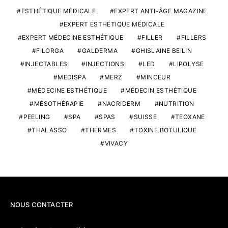
ESTHÉTIQUE MÉDICALE
EXPERT ANTI-ÂGE MAGAZINE
EXPERT ESTHÉTIQUE MÉDICALE
EXPERT MÉDECINE ESTHÉTIQUE
FILLER
FILLERS
FILORGA
GALDERMA
GHISLAINE BEILIN
INJECTABLES
INJECTIONS
LED
LIPOLYSE
MEDISPA
MERZ
MINCEUR
MÉDECINE ESTHÉTIQUE
MÉDECIN ESTHÉTIQUE
MÉSOTHÉRAPIE
NACRIDERM
NUTRITION
PEELING
SPA
SPAS
SUISSE
TEOXANE
THALASSO
THERMES
TOXINE BOTULIQUE
VIVACY
NOUS CONTACTER