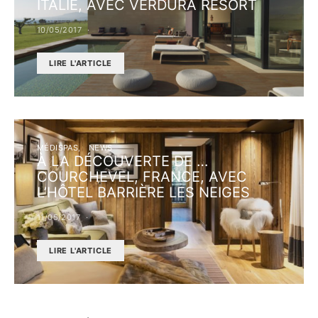
ITALIE, AVEC VERDURA RESORT
10/05/2017
LIRE L'ARTICLE
MÉDISPAS
NEWS
À LA DÉCOUVERTE DE …
COURCHEVEL, FRANCE, AVEC
L’HÔTEL BARRIÈRE LES NEIGES
11/05/2017
LIRE L'ARTICLE