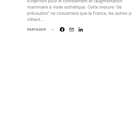
d’injection pour le comblement et l’augmentation
mammaire à visée esthétique. Cette mesure “de
précaution” ne concernera que la France, les autres 
n’étant…
PARTAGER