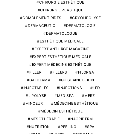
CHIRURGIE ESTHÉTIQUE
CHIRURGIE PLASTIQUE
COMBLEMENT RIDES
CRYOLIPOLYSE
DERMACEUTIC
DERMATOLOGIE
DERMATOLOGUE
ESTHÉTIQUE MÉDICALE
EXPERT ANTI-ÂGE MAGAZINE
EXPERT ESTHÉTIQUE MÉDICALE
EXPERT MÉDECINE ESTHÉTIQUE
FILLER
FILLERS
FILORGA
GALDERMA
GHISLAINE BEILIN
INJECTABLES
INJECTIONS
LED
LIPOLYSE
MEDISPA
MERZ
MINCEUR
MÉDECINE ESTHÉTIQUE
MÉDECIN ESTHÉTIQUE
MÉSOTHÉRAPIE
NACRIDERM
NUTRITION
PEELING
SPA