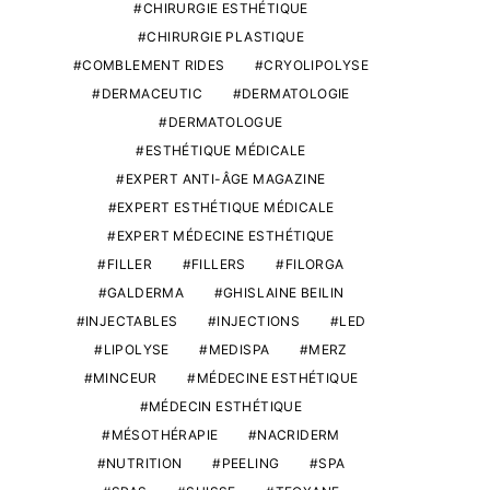
CHIRURGIE ESTHÉTIQUE
CHIRURGIE PLASTIQUE
COMBLEMENT RIDES
CRYOLIPOLYSE
DERMACEUTIC
DERMATOLOGIE
DERMATOLOGUE
ESTHÉTIQUE MÉDICALE
EXPERT ANTI-ÂGE MAGAZINE
EXPERT ESTHÉTIQUE MÉDICALE
EXPERT MÉDECINE ESTHÉTIQUE
FILLER
FILLERS
FILORGA
GALDERMA
GHISLAINE BEILIN
INJECTABLES
INJECTIONS
LED
LIPOLYSE
MEDISPA
MERZ
MINCEUR
MÉDECINE ESTHÉTIQUE
MÉDECIN ESTHÉTIQUE
MÉSOTHÉRAPIE
NACRIDERM
NUTRITION
PEELING
SPA