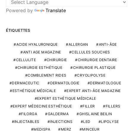
Powered by
Translate
ÉTIQUETTES
ACIDE HYALURONIQUE
ALLERGAN
ANTI-ÂGE
ANTI AGE MAGAZINE
CELLULES SOUCHES
CELLULITE
CHIRURGIE
CHIRURGIE DENTAIRE
CHIRURGIE ESTHÉTIQUE
CHIRURGIE PLASTIQUE
COMBLEMENT RIDES
CRYOLIPOLYSE
DERMACEUTIC
DERMATOLOGIE
DERMATOLOGUE
ESTHÉTIQUE MÉDICALE
EXPERT ANTI-ÂGE MAGAZINE
EXPERT ESTHÉTIQUE MÉDICALE
EXPERT MÉDECINE ESTHÉTIQUE
FILLER
FILLERS
FILORGA
GALDERMA
GHISLAINE BEILIN
INJECTABLES
INJECTIONS
LED
LIPOLYSE
MEDISPA
MERZ
MINCEUR