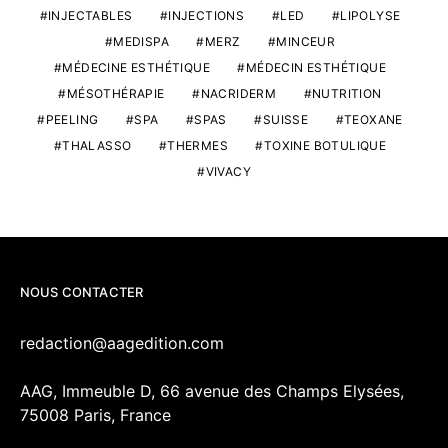
INJECTABLES
INJECTIONS
LED
LIPOLYSE
MEDISPA
MERZ
MINCEUR
MÉDECINE ESTHÉTIQUE
MÉDECIN ESTHÉTIQUE
MÉSOTHÉRAPIE
NACRIDERM
NUTRITION
PEELING
SPA
SPAS
SUISSE
TEOXANE
THALASSO
THERMES
TOXINE BOTULIQUE
VIVACY
NOUS CONTACTER
redaction@aagedition.com
AAG, Immeuble D, 66 avenue des Champs Elysées,
75008 Paris, France