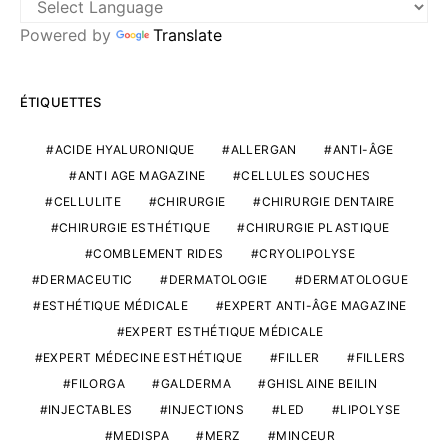
Powered by
Translate
ÉTIQUETTES
ACIDE HYALURONIQUE
ALLERGAN
ANTI-ÂGE
ANTI AGE MAGAZINE
CELLULES SOUCHES
CELLULITE
CHIRURGIE
CHIRURGIE DENTAIRE
CHIRURGIE ESTHÉTIQUE
CHIRURGIE PLASTIQUE
COMBLEMENT RIDES
CRYOLIPOLYSE
DERMACEUTIC
DERMATOLOGIE
DERMATOLOGUE
ESTHÉTIQUE MÉDICALE
EXPERT ANTI-ÂGE MAGAZINE
EXPERT ESTHÉTIQUE MÉDICALE
EXPERT MÉDECINE ESTHÉTIQUE
FILLER
FILLERS
FILORGA
GALDERMA
GHISLAINE BEILIN
INJECTABLES
INJECTIONS
LED
LIPOLYSE
MEDISPA
MERZ
MINCEUR