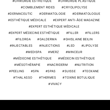
CHIRURGIE ESTHÉTIQUE
CHIRURGIE PLASTIQUE
COMBLEMENT RIDES
CRYOLIPOLYSE
DERMACEUTIC
DERMATOLOGIE
DERMATOLOGUE
ESTHÉTIQUE MÉDICALE
EXPERT ANTI-ÂGE MAGAZINE
EXPERT ESTHÉTIQUE MÉDICALE
EXPERT MÉDECINE ESTHÉTIQUE
FILLER
FILLERS
FILORGA
GALDERMA
GHISLAINE BEILIN
INJECTABLES
INJECTIONS
LED
LIPOLYSE
MEDISPA
MERZ
MINCEUR
MÉDECINE ESTHÉTIQUE
MÉDECIN ESTHÉTIQUE
MÉSOTHÉRAPIE
NACRIDERM
NUTRITION
PEELING
SPA
SPAS
SUISSE
TEOXANE
THALASSO
THERMES
TOXINE BOTULIQUE
VIVACY