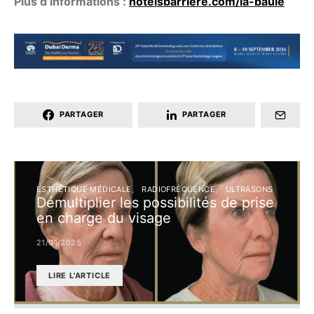
Plus d’informations :
hotelsbarriere.com/la-baule
PARTAGER
PARTAGER
ESTHÉTIQUE MÉDICALE
RADIOFRÉQUENCE
ULTRASONS
Démultiplier les possibilités de prise
en charge du visage
21/01/2025
LIRE L'ARTICLE