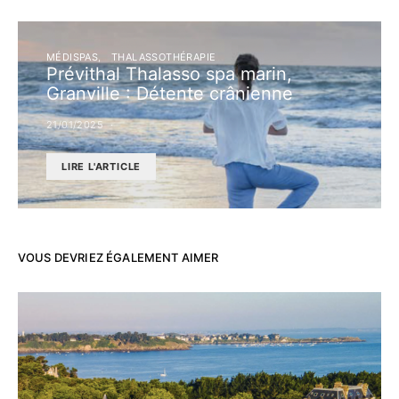
MÉDISPAS
THALASSOTHÉRAPIE
Prévithal Thalasso spa marin,
Granville : Détente crânienne
21/01/2025
LIRE L'ARTICLE
VOUS DEVRIEZ ÉGALEMENT AIMER