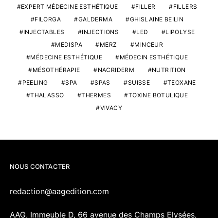
EXPERT MÉDECINE ESTHÉTIQUE
FILLER
FILLERS
FILORGA
GALDERMA
GHISLAINE BEILIN
INJECTABLES
INJECTIONS
LED
LIPOLYSE
MEDISPA
MERZ
MINCEUR
MÉDECINE ESTHÉTIQUE
MÉDECIN ESTHÉTIQUE
MÉSOTHÉRAPIE
NACRIDERM
NUTRITION
PEELING
SPA
SPAS
SUISSE
TEOXANE
THALASSO
THERMES
TOXINE BOTULIQUE
VIVACY
NOUS CONTACTER
redaction@aagedition.com
AAG, Immeuble D, 66 avenue des Champs Elysées,