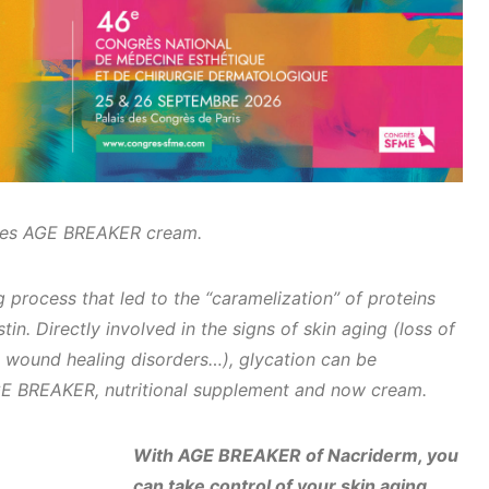
ches AGE BREAKER cream.
 process that led to the “caramelization” of proteins
tin. Directly involved in the signs of skin aging (loss of
s, wound healing disorders…), glycation can be
GE BREAKER, nutritional supplement and now cream.
With AGE BREAKER of Nacriderm, you
can take control of your skin aging.