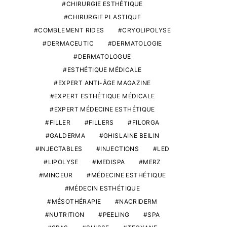
CHIRURGIE ESTHÉTIQUE
CHIRURGIE PLASTIQUE
COMBLEMENT RIDES
CRYOLIPOLYSE
DERMACEUTIC
DERMATOLOGIE
DERMATOLOGUE
ESTHÉTIQUE MÉDICALE
EXPERT ANTI-ÂGE MAGAZINE
EXPERT ESTHÉTIQUE MÉDICALE
EXPERT MÉDECINE ESTHÉTIQUE
FILLER
FILLERS
FILORGA
GALDERMA
GHISLAINE BEILIN
INJECTABLES
INJECTIONS
LED
LIPOLYSE
MEDISPA
MERZ
MINCEUR
MÉDECINE ESTHÉTIQUE
MÉDECIN ESTHÉTIQUE
MÉSOTHÉRAPIE
NACRIDERM
NUTRITION
PEELING
SPA