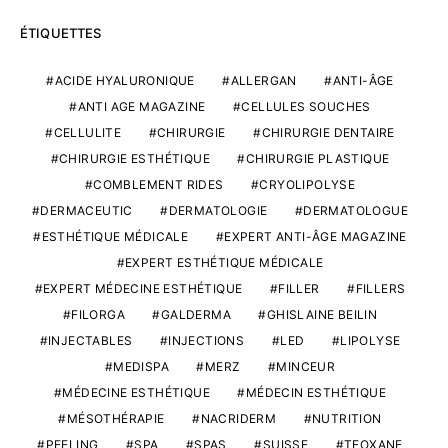
ÉTIQUETTES
ACIDE HYALURONIQUE
ALLERGAN
ANTI-ÂGE
ANTI AGE MAGAZINE
CELLULES SOUCHES
CELLULITE
CHIRURGIE
CHIRURGIE DENTAIRE
CHIRURGIE ESTHÉTIQUE
CHIRURGIE PLASTIQUE
COMBLEMENT RIDES
CRYOLIPOLYSE
DERMACEUTIC
DERMATOLOGIE
DERMATOLOGUE
ESTHÉTIQUE MÉDICALE
EXPERT ANTI-ÂGE MAGAZINE
EXPERT ESTHÉTIQUE MÉDICALE
EXPERT MÉDECINE ESTHÉTIQUE
FILLER
FILLERS
FILORGA
GALDERMA
GHISLAINE BEILIN
INJECTABLES
INJECTIONS
LED
LIPOLYSE
MEDISPA
MERZ
MINCEUR
MÉDECINE ESTHÉTIQUE
MÉDECIN ESTHÉTIQUE
MÉSOTHÉRAPIE
NACRIDERM
NUTRITION
PEELING
SPA
SPAS
SUISSE
TEOXANE