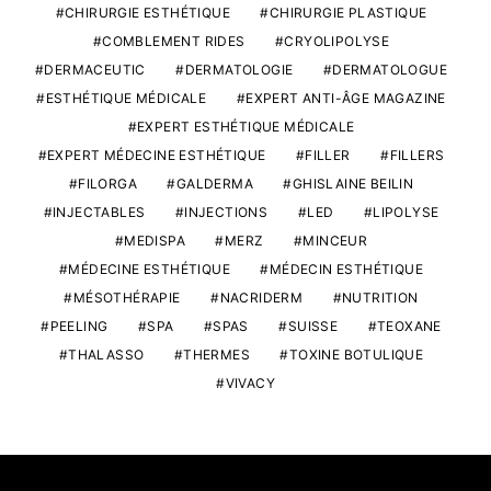
CHIRURGIE ESTHÉTIQUE
CHIRURGIE PLASTIQUE
COMBLEMENT RIDES
CRYOLIPOLYSE
DERMACEUTIC
DERMATOLOGIE
DERMATOLOGUE
ESTHÉTIQUE MÉDICALE
EXPERT ANTI-ÂGE MAGAZINE
EXPERT ESTHÉTIQUE MÉDICALE
EXPERT MÉDECINE ESTHÉTIQUE
FILLER
FILLERS
FILORGA
GALDERMA
GHISLAINE BEILIN
INJECTABLES
INJECTIONS
LED
LIPOLYSE
MEDISPA
MERZ
MINCEUR
MÉDECINE ESTHÉTIQUE
MÉDECIN ESTHÉTIQUE
MÉSOTHÉRAPIE
NACRIDERM
NUTRITION
PEELING
SPA
SPAS
SUISSE
TEOXANE
THALASSO
THERMES
TOXINE BOTULIQUE
VIVACY