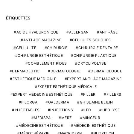
ÉTIQUETTES
ACIDE HYALURONIQUE
ALLERGAN
ANTI-ÂGE
ANTI AGE MAGAZINE
CELLULES SOUCHES
CELLULITE
CHIRURGIE
CHIRURGIE DENTAIRE
CHIRURGIE ESTHÉTIQUE
CHIRURGIE PLASTIQUE
COMBLEMENT RIDES
CRYOLIPOLYSE
DERMACEUTIC
DERMATOLOGIE
DERMATOLOGUE
ESTHÉTIQUE MÉDICALE
EXPERT ANTI-ÂGE MAGAZINE
EXPERT ESTHÉTIQUE MÉDICALE
EXPERT MÉDECINE ESTHÉTIQUE
FILLER
FILLERS
FILORGA
GALDERMA
GHISLAINE BEILIN
INJECTABLES
INJECTIONS
LED
LIPOLYSE
MEDISPA
MERZ
MINCEUR
MÉDECINE ESTHÉTIQUE
MÉDECIN ESTHÉTIQUE
MÉSOTHÉRAPIE
NACRIDERM
NUTRITION