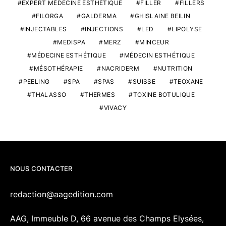
EXPERT MÉDECINE ESTHÉTIQUE
FILLER
FILLERS
FILORGA
GALDERMA
GHISLAINE BEILIN
INJECTABLES
INJECTIONS
LED
LIPOLYSE
MEDISPA
MERZ
MINCEUR
MÉDECINE ESTHÉTIQUE
MÉDECIN ESTHÉTIQUE
MÉSOTHÉRAPIE
NACRIDERM
NUTRITION
PEELING
SPA
SPAS
SUISSE
TEOXANE
THALASSO
THERMES
TOXINE BOTULIQUE
VIVACY
NOUS CONTACTER
redaction@aagedition.com
AAG, Immeuble D, 66 avenue des Champs Elysées,