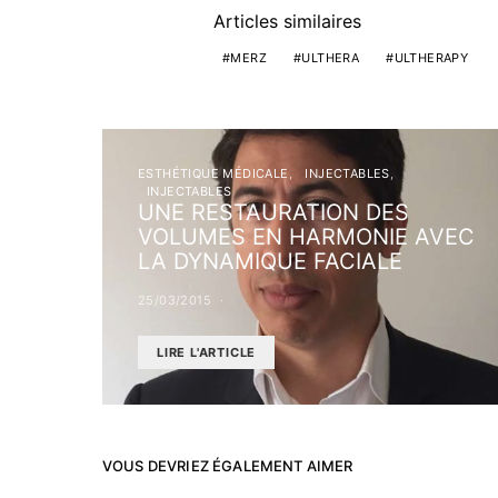
Articles similaires
MERZ
ULTHERA
ULTHERAPY
ESTHÉTIQUE MÉDICALE
INJECTABLES
INJECTABLES
UNE RESTAURATION DES
VOLUMES EN HARMONIE AVEC
LA DYNAMIQUE FACIALE
25/03/2015
LIRE L'ARTICLE
VOUS DEVRIEZ ÉGALEMENT AIMER