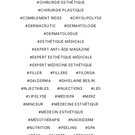
CHIRURGIE ESTHÉTIQUE
CHIRURGIE PLASTIQUE
COMBLEMENT RIDES
CRYOLIPOLYSE
DERMACEUTIC
DERMATOLOGIE
DERMATOLOGUE
ESTHÉTIQUE MÉDICALE
EXPERT ANTI-ÂGE MAGAZINE
EXPERT ESTHÉTIQUE MÉDICALE
EXPERT MÉDECINE ESTHÉTIQUE
FILLER
FILLERS
FILORGA
GALDERMA
GHISLAINE BEILIN
INJECTABLES
INJECTIONS
LED
LIPOLYSE
MEDISPA
MERZ
MINCEUR
MÉDECINE ESTHÉTIQUE
MÉDECIN ESTHÉTIQUE
MÉSOTHÉRAPIE
NACRIDERM
NUTRITION
PEELING
SPA