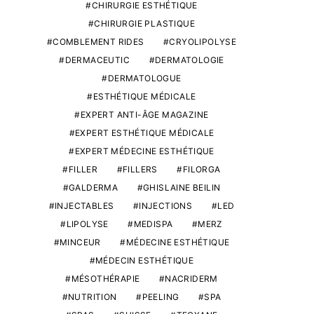
CHIRURGIE ESTHÉTIQUE
CHIRURGIE PLASTIQUE
COMBLEMENT RIDES
CRYOLIPOLYSE
DERMACEUTIC
DERMATOLOGIE
DERMATOLOGUE
ESTHÉTIQUE MÉDICALE
EXPERT ANTI-ÂGE MAGAZINE
EXPERT ESTHÉTIQUE MÉDICALE
EXPERT MÉDECINE ESTHÉTIQUE
FILLER
FILLERS
FILORGA
GALDERMA
GHISLAINE BEILIN
INJECTABLES
INJECTIONS
LED
LIPOLYSE
MEDISPA
MERZ
MINCEUR
MÉDECINE ESTHÉTIQUE
MÉDECIN ESTHÉTIQUE
MÉSOTHÉRAPIE
NACRIDERM
NUTRITION
PEELING
SPA