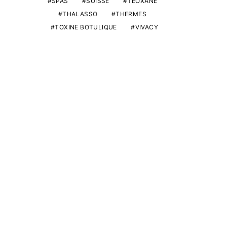
SPAS
SUISSE
TEOXANE
THALASSO
THERMES
TOXINE BOTULIQUE
VIVACY