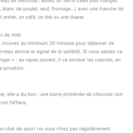
eau de l’estomac. Buvez un verre d’eau puis mangez
, blanc de poulet, œuf, fromage…) avec une tranche de
 entier, un café, un thé ou une tisane.
as de midi
 trouvez au minimum 20 minutes pour déjeuner (le
rveau envoie le signal de la satiété). Si vous sautez ce
ger » : au repas suivant, il va stocker les calories, en
e privation.
r, elle a du bon : une barre protéinée de chocolat noir
nt l’affaire.
un club de sport où vous n’irez pas régulièrement.