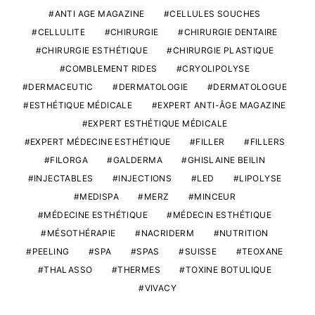
ANTI AGE MAGAZINE
CELLULES SOUCHES
CELLULITE
CHIRURGIE
CHIRURGIE DENTAIRE
CHIRURGIE ESTHÉTIQUE
CHIRURGIE PLASTIQUE
COMBLEMENT RIDES
CRYOLIPOLYSE
DERMACEUTIC
DERMATOLOGIE
DERMATOLOGUE
ESTHÉTIQUE MÉDICALE
EXPERT ANTI-ÂGE MAGAZINE
EXPERT ESTHÉTIQUE MÉDICALE
EXPERT MÉDECINE ESTHÉTIQUE
FILLER
FILLERS
FILORGA
GALDERMA
GHISLAINE BEILIN
INJECTABLES
INJECTIONS
LED
LIPOLYSE
MEDISPA
MERZ
MINCEUR
MÉDECINE ESTHÉTIQUE
MÉDECIN ESTHÉTIQUE
MÉSOTHÉRAPIE
NACRIDERM
NUTRITION
PEELING
SPA
SPAS
SUISSE
TEOXANE
THALASSO
THERMES
TOXINE BOTULIQUE
VIVACY