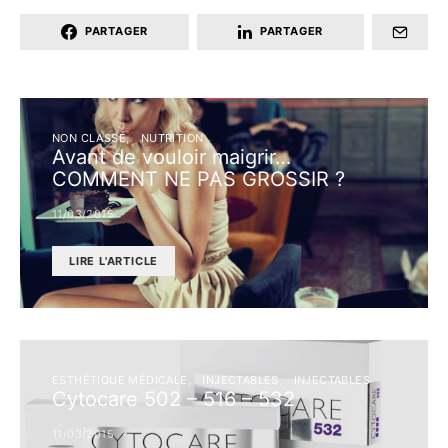
PARTAGER
PARTAGER
NON CLASSÉ
NUTRITION
Avant de vouloir maigrir…
COMMENT NE PAS GROSSIR ?
11/03/2015
LIRE L'ARTICLE
ESTHÉTIQUE MÉDICALE
INJECTABLES
INJECTABLES
Cytocare 502 – 516 – 532
11/03/2015