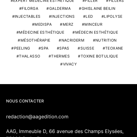
EXPERT MÉDECINE ESTHÉTIQUE
FILLER
FILLERS
FILORGA
GALDERMA
GHISLAINE BEILIN
INJECTABLES
INJECTIONS
LED
LIPOLYSE
MEDISPA
MERZ
MINCEUR
MÉDECINE ESTHÉTIQUE
MÉDECIN ESTHÉTIQUE
MÉSOTHÉRAPIE
NACRIDERM
NUTRITION
PEELING
SPA
SPAS
SUISSE
TEOXANE
THALASSO
THERMES
TOXINE BOTULIQUE
VIVACY
NOUS CONTACTER
redaction@aagedition.com
AAG, Immeuble D, 66 avenue des Champs Elysées,